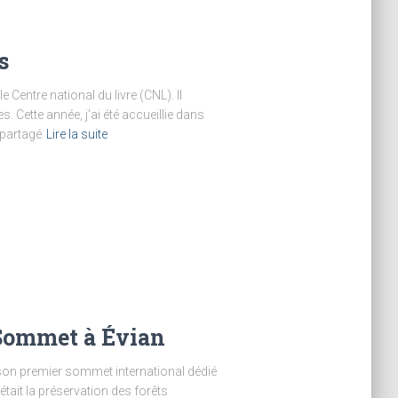
s
 Centre national du livre (CNL). Il
s. Cette année, j’ai été accueillie dans
 partagé
Lire la suite
 Sommet à Évian
son premier sommet international dédié
tait la préservation des forêts