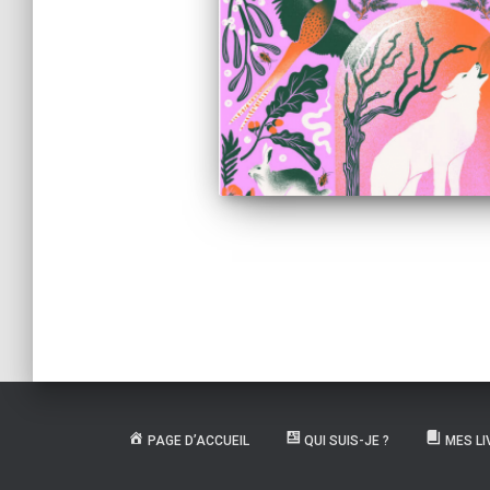
Navigation
des
articles
PAGE D’ACCUEIL
QUI SUIS-JE ?
MES LI