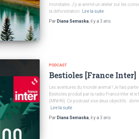
mondiales. J’y ai animé un atelier sur les co
la déforestation.
Lire la suite
Par
Diana Semaska
, il y a
3 ans
PODCAST
Bestioles [France Inter]
Les aventures du monde animal ! Je fais partie
Bestioles produit par la radio France Inter et l
(MNHN). Ce podcast vise deux objectifs : don
Lire la suite
Par
Diana Semaska
, il y a
3 ans