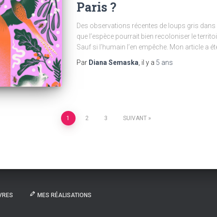
Paris ?
Des observations récentes de loups gris dans le
que l’espèce pourrait bien recoloniser le territoi
Sauf si l’humain l’en empêche. Mon article a ét
Par
Diana Semaska
, il y a
5 ans
1
2
3
SUIVANT
VRES
MES RÉALISATIONS