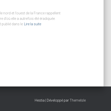
 nord et l’ouest de la France rappellent
re d’où elle a autrefois été éradiquée.
é publié dans le
Lire la suite
Hestia | Développé par
ThemeIsle