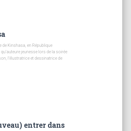
sa
ivre de Kinshasa, en République
 qu’auteure jeunesse lors de la soirée
n, l’illustratrice et dessinatrice de
ouveau) entrer dans