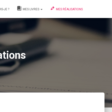
IS-JE ?
MES LIVRES
MES RÉALISATIONS
ations