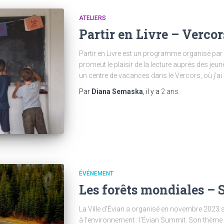
ATELIERS
Partir en Livre – Vercor
Partir en Livre est un programme organisé par le
promeut le plaisir de la lecture auprès des jeune
un centre de vacances dans le Vercors, où j’ai
Par
Diana Semaska
, il y a
2 ans
ÉVÉNEMENT
Les forêts mondiales –
La Ville d’Évian a organisé en novembre 2023 
à l’environnement : l’Évian Summit. Son thème é