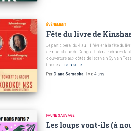
ÉVÉNEMENT
Fête du livre de Kinsha
Je participerai du 4 au 11 février à la fête du l
démocratique du Congo. J’interviendrai en tant
d’ouverture aux côtés de l’écrivain Sylvain Tesso
bandes
Lire la suite
Par
Diana Semaska
, il y a
4 ans
FAUNE SAUVAGE
Les loups vont-ils (à n